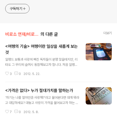
구독하기
더보기
비로소 연재/비로소 책방
의 다른 글
<여행의 기술> 여행이란 일상을 새롭게 보는
것
글 내용
알랭드 보통과 사랑에 빠진 독자들이 분명 많을테지만, 리
타도 그 무리에 슬며시 동참해보고자 합니다. 처음 알랭드
보통과 만나게 되었던 , 봄병앓이에 흐느적거릴 때 링겔주
3
0
2012. 5. 22.
사처럼 만난 에 이어 가을에는 터키쯤이 좋겠다고 생각하
던 차에 을 만나고야 말았습니다. 그가 읽은 수 많은 책들과
딱 그만큼 많을 예술작품들에 대한 생각과 정리가 하나의
<가격은 없다> 누가 절대가치를 말하는가
소설이나 에세이에 담겨져 슬쩍슬쩍 자랑하는 듯한 것도
글 내용
얄밉지 않습니다. 그것은 아마도 그가 표현해내는 섬세한
‘자기는 나를 얼마만큼 사랑해?’라고 물어본다면 대개 뭐라
감정의 묘사에 수긍했기 때문일 것이고, 누구나 꿈꾸고 희
고 대답하세요? 대놓고 사랑의 가격을 물어보고자 하는 것
망하는 것들에 대한 고민을 충분히 해주어 대리충족을 주
이 아니라 이렇게 우리는 종종 어떤 대상의 가치를 가늠해
기 때문이 아닐까 합니다. 에서도 이전의 그의 책들에서처
7
0
2012. 5. 8.
야 할 때가 있습니다. 사실 우리는 그것의 절대가치를 알아
럼 조금은 얄망스럽고 까칠한 화자의 태도는 유지하면서도