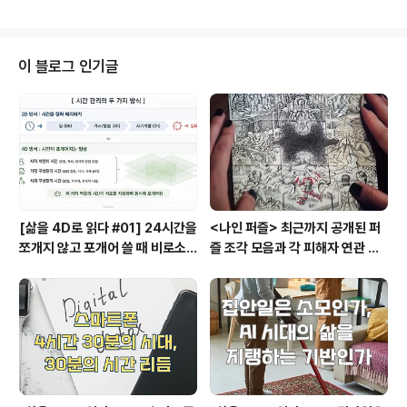
내는 것이 아니라 다른 비교할 무엇이 있을 때, 나름의 판단
(여성에 대한 취향이나 습성들까지도 드러나기도 ..
을 해서 가치를 결정하고는 하죠. 즉, 상대적인 가치를 매기
는 데에 더 익숙하고 편안함을 느끼는 것입니다. 는 가격이
이런 맥락에서 절대가치라는 것을 가늠하기 어렵다는 것을
이 블로그 인기글
이야기 합니다. 오랜 기간 동안 다양한 실험을 통해 밝혀진
내용을 바탕으로 우리가 쉽게 넘어가기 쉬운 가격이라는
것에 다시 한번 생각하게 해주는 책이에요. 흥미롭게도, 이
책을 쓴 사람은 마케팅이나 경제 전문가 혹은 심리학자가
아닙니다. 저자는 윌리엄 파..
[삶을 4D로 읽다 #01] 24시간을
<나인 퍼즐> 최근까지 공개된 퍼
쪼개지 않고 포개어 쓸 때 비로소
즐 조각 모음과 각 피해자 연관 관
시작되는 행복지도
계와 퍼즐의 의미