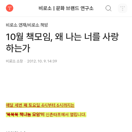
검색하기
비로소 | 문화 브랜드 연구소
티스토리
비로소 연재/비로소 책방
10월 책모임, 왜 나는 너를 사랑
하는가
비로소 소장
2012. 10. 9. 14:39
매달 세번 째 토요일 4시부터 6시까지는
'북북북 책나눔 모임'이
신촌타프에서 열립니다.