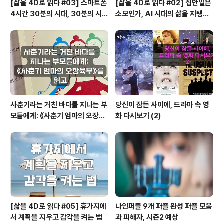
[삶을 4D로 읽다 #03] 스마트폰
[삶을 4D로 읽다 #02] 집안일은
4시간 30분의 시대, 30분의 시간
소모인가, AI 시대의 삶을 지탱하
리듬
는 기반인가
사춘기라는 거친 바다를 지나는 부
당신이 잠든 사이에, 드라마 속 영
모들에게: 《사춘기 엄마의 오장육
화 다시보기 (2)
부》를 읽고
[삶을 4D로 읽다 #05] 휴가지에
나인퍼즐 9개 퍼즐 완성 퍼즐 모음
서 계획을 지우고 감각을 켜는 법
과 피해자, 시즌2 예상