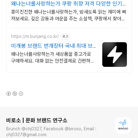
왜나는너를사랑하는가 쿠팡 취향 저격 다양한 인기
소설
흥미진진한 왜나는너를사랑하는가, 밤새도록 읽는 재미에 빠
져보세요. 깊은 감동과 여운을 주는 소설책, 쿠팡에서 찾아보
세요.
https://m.bunjang.co.kr/
광고
미개봉 브랜드 번개장터 국내 최대 브
랜드 중고거래
왜나는너를사랑하는가 새상품을 중고가로
구매하세요. 대화 없는 안전결제로 간편하게!
전국 각지에서 올라오는 전국구 최다 상품 매
일 10만 개 이상의 신규 상품 업로드
(새창열림)
로그 정보
비로소 | 문화 브랜드 연구소
Brunch @chj0327, Facebook @biroso, Email :
chj0327@gmail.com