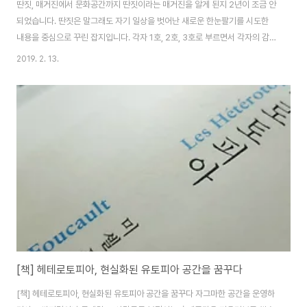
딴짓, 매거진에서 문화공간까지 딴짓이라는 매거진을 알게 된지 2년이 조금 안
되었습니다. 딴짓은 말그래도 자기 일상을 벗어난 새로운 한눈팔기를 시도한
내용을 중심으로 꾸린 잡지입니다. 각자 1호, 2호, 3호로 부르면서 각자의 감성
과 재능을 쏟아부어 만들어낸 독립출판잡지는 그동안 많은 발전이 있었나봅니
2019. 2. 13.
다. 비로소도 이 매거진을 들여다보면서 그 내용이나 이들 매거진 자체에 관심
을 가져보기도 했었고(https://www.biroso.kr/765) 이들의 페이스북 페이
지의 글을 눈여겨 보며 지금까지 느슨한 친구관계로 있었습니다. 물론 이들은
제 존재를 모르겠지만요. 곧 다음주로 다가온 한겨레문화교육센터의 '작은가게
하나 열겠습니다.'강좌(https://www.biroso.kr/800)오픈될 가능성이 희박
해진 가..
[책] 헤테로토피아, 현실화된 유토피아 공간을 꿈꾸다
[책] 헤테로토피아, 현실화된 유토피아 공간을 꿈꾸다 자그마한 공간을 운영하