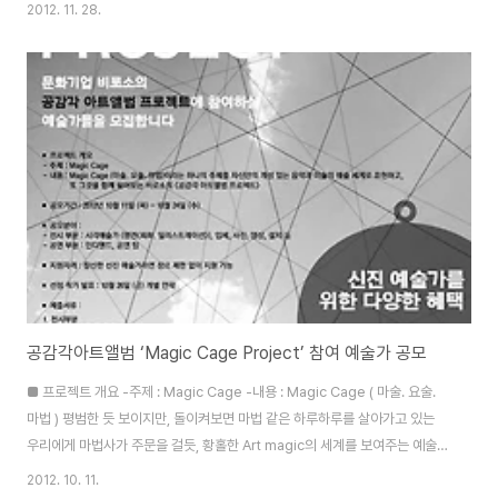
드라마를 보면 가끔 이런 장면이 나옵니다. 그럼 제법 나이를 먹을만큼 먹은 리
2012. 11. 28.
타는 '뭐 저건 드라마니깐', 'BGM이 있고 멋진 각도로 찍어내는 장면이니깐'
이라는 생각을 하기도 합니다...만. 그래도 부럽습니다. 며칠 전 신촌타프에서
이런 드라마같은 프로포즈 이벤트가 있었답니다. 몇번의 시도를 했으나 번번히
제대로 된 프로포즈를 하지 못했다는 친구들의 이야기를 듣자하니 이번 이벤트
를 준비하는 남자친구의 철두철미한 준비성에 고개가 끄덕여졌습니다. 일단 신
촌타프 내부도를 꼼꼼하게..
공감각아트앨범 ‘Magic Cage Project’ 참여 예술가 공모
■ 프로젝트 개요 -주제 : Magic Cage -내용 : Magic Cage ( 마술. 요술.
마법 ) 평범한 듯 보이지만, 돌이켜보면 마법 같은 하루하루를 살아가고 있는
우리에게 마법사가 주문을 걸듯, 황홀한 Art magic의 세계를 보여주는 예술가
들을 만나본다.하나의 주제를 자신만의 개성 있는 음악과 미술의 예술 세계로
2012. 10. 11.