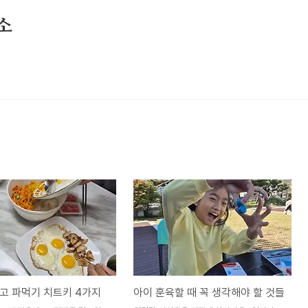
소
고 파먹기 치트키 4가지
아이 훈육할 때 꼭 생각해야 할 것들