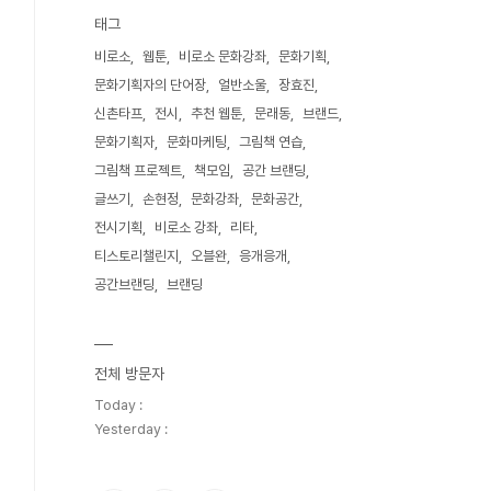
태그
비로소
웹툰
비로소 문화강좌
문화기획
문화기획자의 단어장
얼반소울
장효진
신촌타프
전시
추천 웹툰
문래동
브랜드
문화기획자
문화마케팅
그림책 연습
그림책 프로젝트
책모임
공간 브랜딩
글쓰기
손현정
문화강좌
문화공간
전시기획
비로소 강좌
리타
티스토리챌린지
오블완
응개응개
공간브랜딩
브랜딩
전체 방문자
Today :
Yesterday :