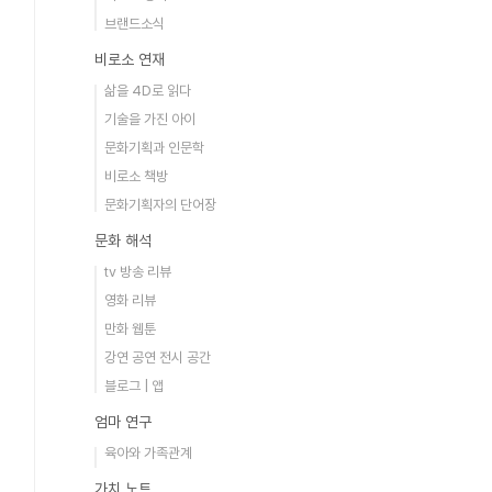
브랜드소식
비로소 연재
삶을 4D로 읽다
기술을 가진 아이
문화기획과 인문학
비로소 책방
문화기획자의 단어장
문화 해석
tv 방송 리뷰
영화 리뷰
만화 웹툰
강연 공연 전시 공간
블로그 | 앱
엄마 연구
육아와 가족관계
가치 노트