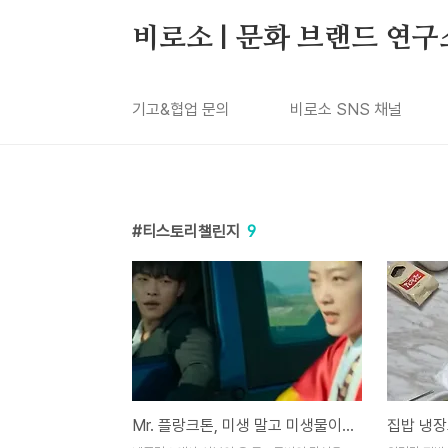
본문 바로가기
비로소 | 문화 브랜드 연구
기고&협업 문의
비로소 SNS 채널
티스토리챌린지
9
Mr. 플랑크톤, 미생 말고 미생물이 돼버린 청춘에 대하여
집밥 냉장