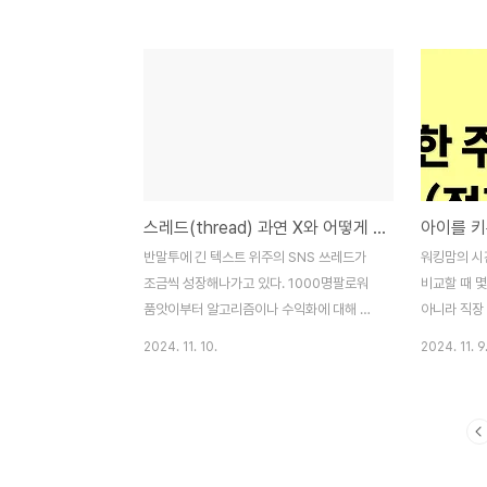
밀린 것들을 자꾸 끄집어내야 자투리 시간마
어떻게 측정할
다 실행할 수 있답니다 ✅️사소하지만 보람있
현 가능): 
을 만한 것도 포함해주세요 아침 이불정리,
가?Releva
러닝 15분, 독서 30분, 지인 안부인사 전화
에 어떻게 기
등 여기에서 내 계획상 기한은 타이트하게 잡
한정): 목표
고, 외부 공식적인 업무 기한은 변수를 생각
주일에 세 번
해서 조금 여유있게 잡아요 실행할 수 있는
의를 수강하고
것보다 조금은 더하되 모두 완수 못하더라도
마친다.”2.
스레드(thread) 과연 X와 어떻게 차별점을 가질까
스트레스 받지 않기로 해요! 보람있고 뿌듯한
리에 맞춰 
하루 만들어봐요! @biroso_happymap
다. 아래 표
반말투에 긴 텍스트 위주의 SNS 쓰레드가
워킹맘의 시
형을 맞춘다.
조금씩 성장해나가고 있다. 1000명팔로워
비교할 때 몇
품앗이부터 알고리즘이나 수익화에 대해 이
아니라 직장
야기하는 사람들이 늘어났다. 최소 인원이 필
에, 더 강력
2024. 11. 10.
2024. 11. 9
요하기는해도 공통 관심사로 팔로워를 늘려
멀티태스킹 
야 의미 있을것이다
니고 있지 
사회적 커리
고 언젠가는
로 그러한 