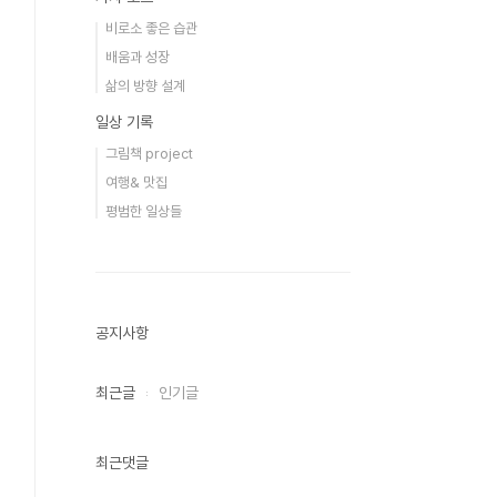
비로소 좋은 습관
배움과 성장
삶의 방향 설계
일상 기록
그림책 project
여행& 맛집
평범한 일상들
공지사항
최근글
인기글
최근댓글