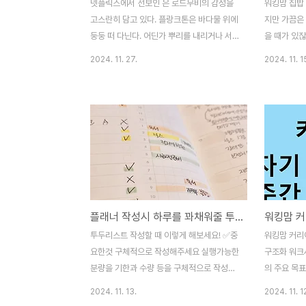
넷플릭스에서 선보인 은 로드무비의 감성을
워킹맘 집밥
고스란히 담고 있다. 플랑크톤은 바다물 위에
지만 가끔은 
둥둥 떠 다닌다. 어딘가 뿌리를 내리거나 서
을 때가 있잖
식지를 가지고 일정 바운더리 안에서 살아가
간편하게 만
2024. 11. 27.
2024. 11. 1
는 것이 아니다. 주인공인 해조와 재미는 어
아요. 재료는
디에서 와서 어디로 가야 하는지 알지 못한다
기 잘 활용할
는 점에서 닮았다. 수년 전 드라마로도 인기
카레에요. 
를 끌었던 윤태호의 만화 은 스펙하나 없는
활용하면 좋
젊은이의 회사적응기를 다뤘었다. 장그래는
라 새로운 
흙수저라도 집이 있고 바둑이라는 자기 꿈이
이나 닭볶음
있었다. 생사가 불문명하다는 미생이라지만
요. ✅️ 2
완생을 바란다는 점에서 목적이 있고 목표를
서 먹으면 
세울 수 있었다. 은 존재 자체에 대한 의문으
에서 만원가
플래너 작성시 하루를 꽈채워줄 투두 리스트에 들어가야 할 3가지
로 내려간다. 해조와 재미는 아예 흙수저보다
동실에 두었
저 아래 밑바닥의 미생물에 견준 청춘의 이야
잘 녹아요 
투두리스트 작성할 때 이렇게 해보세요! ✅️중
워킹맘 커리
기를 하는 것이다. 그들에게는 눈씻고 봐도
기름 넣고 비
요한것 구체적으로 작성해주세요 실행가능한
구조화 워크시
주변에는 어른이 만들어준 ..
코인이에요. 
분량을 기한과 수량 등을 구체적으로 작성해
의 주요 목표
요! ✅️미뤄둔 것을 흐린 눈 하지말고 끄집어
화)Specif
2024. 11. 13.
2024. 11. 1
내주세요 오랜시간이 걸리거나 우선순위에
가?Measur