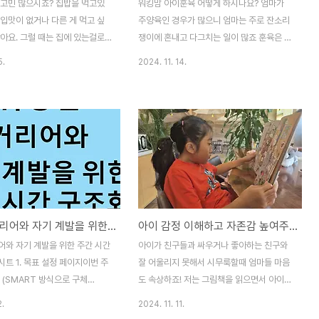
 고민 많으시죠? 집밥을 먹고있
워킹맘 아이훈육 어떻게 하시나요? 엄마가
입맛이 없거나 다른 게 먹고 싶
주양육인 경우가 많으니 엄마는 주로 잔소리
아요. 그럴 때는 집에 있는걸로
쟁이에 혼내고 다그치는 일이 많죠 훈육은 아
들어 먹을 수 있는 메뉴를 꺼내보
이가 도덕적이고 상식적인 사람으로 크는데
5.
2024. 11. 14.
 보관을 오래할 수 있고 여기저
꼭 필요한거죠! 오늘도 아이에게 잔소리를 한
 수 있는 것이면 좋겠죠? ✅️ 1번
바가지나 하고는 속으로 마음이 쓰였는데요.
대용량 1kg으로 사두고 여기저기
아이는 갑자기 책상에 앉더니 시를 한편 써가
아요. 카레에 들어가는 재료에 따
지고 왔어요. '나는 엄마만 보면 행복해'😍 혼
요리가 만들어지기도 하고 볶음밥
나고나서 사랑고백이라니요! 다람쥐 토끼라
탕에 조금씩 향신료처럼 사용해
고해서 귀엽고 긍정적인 마음도 잘 전해졌답
번 날치알이에요. 요거 바깥 식당에
니다. 괜히 티비보는것 먹는것 되돌아보게도
날치알 비빔밥 아이 메뉴로 6천원
되고 아이가 더 어른스럽기도하고 감동이었
까이 받잖아요. 소분된 날치알 냉
어요. 아이가 마음으로 엄마아빠의 조언과 가
워킹맘 커리어와 자기 계발을 위한 주간 시간 구조화 워크시트
아이 감정 이해하고 자존감 높여주는 그림책 추천
다가 10분 정도 미리 꺼내두면
르침을 받아들이는 것에 대해 다시 생각했어
김치다진것 단무지 다진것이랑 참
요. ✅️기분이 태도가 되지않는지 ✅️ 훈육의
어와 자기 계발을 위한 주간 시간
아이가 친구들과 싸우거나 좋아하는 친구와
비면 꿀맛이죠. ✅️ 3번 멸치육수
방식이 맞는지 ✅️ 아이 잘못의 크기에 비해
트 1. 목표 설정 페이지이번 주
잘 어울리지 못해서 시무룩할때 엄마들 마음
멸..
과도하게 혼내고 있지는 않는지 하고..
 (SMART 방식으로 구체
도 속상하죠! 저는 그림책을 읽으면서 아이가
ic (구체적): 무엇을 이루고자 하는
가지는 감정과 친구들의 감정을 헤아릴 수있
2.
2024. 11. 11.
able (측정 가능): 목표 달성을
는 방법을 알려주고자 했어요! 우리 딸 왈가