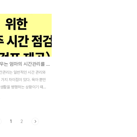
 수 있는가?Achievable (실
닥에 말이나 행동이 조금 과격한 편인데요.
현재 상황에서 실현 가능한 목표인
앞으로는 조금씩 상대방이 편안하게 말과 행
nt (관련성): 커리어와 자기 계발
동 하도록 노력하자고 했어요. 📚감정이해와
여하는가?Time-bound (시간
자존감을 쌓기 좋은 그림책은 많은데요 그중
 달성 기한은 언제인가?예시: “일
많이 추천되는 책은 다음과 같아요 ✅️오늘마
, 30분씩 마케팅 관련 온라인 강
음어때 윤다옥글 정문주 그림, 한겨례아이들
, 이를 토대로 한 메모 정리를
출판 📍중학교 상담교사가 지은책으로 마음
 주간 시간 할애 계획표각 카테고
을 돌보고 튼튼하게 만드는 방법에 대한 그림
아이를 키우는 엄마의 시간관리를 위한 한 주 시간 점검(점검표 제공)
일주일 동안 할애할 시간을 계획한
책 ✅️감정호텔 리디아 브란코비치 글, 그림,
에 각 활동의 예상 시간을 적어 균
책읽는 곰 출판 📍감정의 다양성을 알려주는
간관리는 일반적인 시간 관리와
카테..
그림책 ✅️마음은 어디에 이수영 글 김선진 그
 가지 차이점이 있다. 육아 뿐만
림, 그림책공작소 출판 📍마음..
 생활을 병행하는 상황이기 때문
한 우선순위 설정, 유연성, 그리고
.
능력이 요구된다. 당장 직장을 다
않은 육아맘이라 할 지라도 본인의
어를 위한 시간에 대한 욕구가 있
1
2
 그러한 기회를 가지게 될 것이므
시간 관리에 대한 필요성이 크