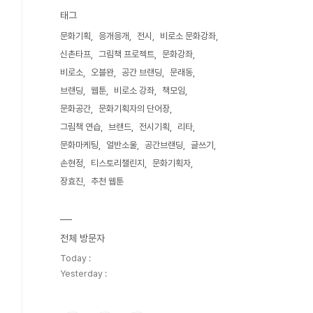
태그
문화기획
응개응개
전시
비로소 문화강좌
신촌타프
그림책 프로젝트
문화강좌
비로소
오블완
공간 브랜딩
문래동
브랜딩
웹툰
비로소 강좌
책모임
문화공간
문화기획자의 단어장
그림책 연습
브랜드
전시기획
리타
문화마케팅
얼반소울
공간브랜딩
글쓰기
손현정
티스토리챌린지
문화기획자
장효진
추천 웹툰
전체 방문자
Today :
Yesterday :