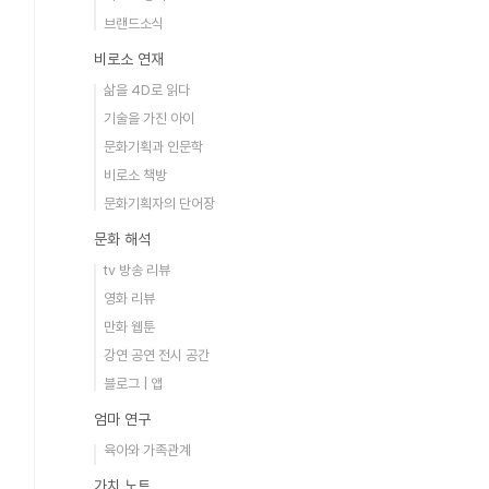
브랜드소식
비로소 연재
삶을 4D로 읽다
기술을 가진 아이
문화기획과 인문학
비로소 책방
문화기획자의 단어장
문화 해석
tv 방송 리뷰
영화 리뷰
만화 웹툰
강연 공연 전시 공간
블로그 | 앱
엄마 연구
육아와 가족관계
가치 노트