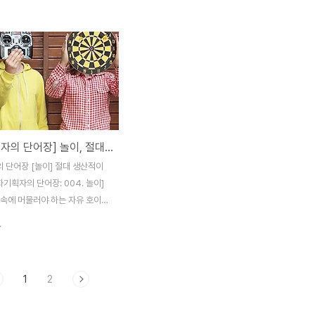
식입니다. 원형으로 배치된 밝은
는 태어날 때부터 엄마의 표정을 읽을 수 있
들을 중심에 위치한 어두운 방의
었던 것은 아닙니다. 더더군다나 글자를 읽을
켜볼 수 있게 하는 구조입니다.
수 있는 것도 아닙니다. 그것은 순전히 반복
수들이 자신을 지켜보고 있다는
적으로 경험하여 익히거나 전문적으로 교육
지만, 어두운 곳에 있기 때문에
을 받아서 습득된 것이라고 할 수 있습니다.
접 볼 수는 없습니다. 그러므로
리터러시는 이러한 읽고 쓰는 능력을 말합니
들을 지켜보지 않을 때에도 그들
다. 종전에는 문자 텍스트를 읽고 쓰는 것에
수들의 감시를 받는 것처럼 행동하
대한 교육이 주로 이뤄져 왔으나 멀티미디어
[문화기획자의 단어장] 놀이, 절대 생산적이지 않은
이 양식은 감옥 뿐만 아니라 효율
가 발달하게 되어 이미지, 동영상의 리터러시
와 통제를 해야 하는 병원이나 학
도 주목해야 하는 시대입니다. 문법을 배우고
 단어장 [놀이] 절대 생산적이
에 두루 활용될 수 있는데, 푸코
플롯을 짜고 살을 붙여 글을 쓰거나 소설을
화기획자의 단어장: 004. 놀이]
 개념을 확장..
읽어 분석해 내는 ..
 속에 머물러야 하는 자유 호이징
잡아두는 제도들이나 그것들의 영
.
는 학문들의 대부분의 근원을 놀
 찾습니다. 놀이나 게임의 특성을
에 접목하려는 것은 놀이나 게임
1
2
입성 때문이고 이 몰입은 재미있는
 즐거움을 얻으려는 욕망때문입