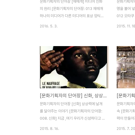
문화기획자의 단어장 [재매개] 미디어 진화
문화기획자의
의 원리 [문화기획자의 단어장: 013 재매개
명을 불어 
하나의 미디어가 다른 미디어의 표상 양식
012 오타쿠
(representation), 인터페이스, 사회적 인
입하는 사람.
2016. 5. 3.
2015. 11. 18
식이나 위상을 차용하거나 나아가 개선하는
의 일부 장
미디어 논리 제이 데이비드 볼터와 리처드 그
어. 우리나
루신(Jay David Bolter & Richard
광(狂)을 붙
Grusin, 1999/2006)이 같은 이름의 책에
후 등의 표현
서 통찰력 있게 구성해 제시한 개념이다. (뉴
대부터 활발
미디어 이론, 2013. 2. 25., 커뮤니케이션북
로 집착하며
스) 불과 몇년 전, 전자책의 가능성에 대한 관
출몰하는 이
심이 커지면서 기존 종이책이 위협받는다는
서로를 높여
우려의 목소리가 있었습니다. 작고 가벼운 디
연변이하여 
[문화기획자의 단어장] 신화, 상상력에 날개를 달아주는 이야기
바이스에 수백권의 책을 가지고 다닐 수 있으
면서 지금의
며 멀티미디어 기능을 겸비한 새로운 형식의
니다. 일본의
문화기획자의 단어장 [신화] 상상력에 날개
문화기획자의
도서를 만날 수 있다는 기대감..
특정 한가지
를 달아주는 이야기 [문화기획자의 단어장:
속 [문화기획
며, 그들에게는
008. 신화] 지금 ,여기 우리가 신성하다고 믿
력이 만들어
는 이야기 신화는 그리스, 로마에서 전해내려
티콘은 원래
2015. 8. 16.
2015. 7. 20
오는 신에 대한 이야기만 있는 것이 아닙니
로 감시할 수