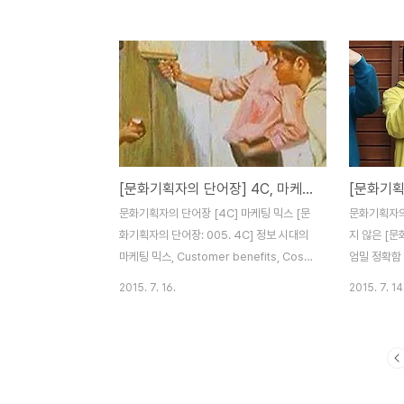
다. 고조선이 처음 만들어진 그 시대의 이야
안된 건축양
기를 신화라고 하는 것은 아닙니다. 신화는
감옥의 죄수
입에서 입으로 정신에서 정신으로 이어져 내
간수들이 지
려오면서 당연한 가치, 신성시하는 대상에 대
죄수들은 간
한 모든 이미지 혹은 이야기입니다. 그러므로
것을 알고 있
지금, 우리 주변의 이야기이기도 합니다. 어
간수들을 직
쩌면 지금 우리에게 대수롭지 않게 여겨지는
간수가 자신
이야기라면 그것은 신화의 지워를 내려놓아
은 마치 간
[문화기획자의 단어장] 4C, 마케팅 믹스
야 할 것입니다. 신화(myth)의 어원은 이야
게 됩니다. 
기(mythos)라고 합니다. 이성, 객관을 이야
적으로 감시
문화기획자의 단어장 [4C] 마케팅 믹스 [문
문화기획자의
기하는 시대나 종교가 모든 권력의 핵심이었
교 등의 공간
화기획자의 단어장: 005. 4C] 정보 시대의
지 않은 [문
던 시절에는 허무맹랑..
는 팝옵티콘의
마케팅 믹스, Customer benefits, Cost,
엄밀 정확함
Convenience, Communication 문화기
가는 에서 
2015. 7. 16.
2015. 7. 14
획에 대해 이야기 할 기회가 있으면 저는 항
광에 공헌하
상 마케팅에 대한 이해를 갖추는 것이 필요하
이 정신에서
다고 이야기 합니다. 기획과 마케팅은 서로를
일이나 교육
포함하는 관계라고 볼 수 있기 때문입니다.
이 가진 몰
대개의 문화기획자들은 크리에이티브에 집중
대상을 통해