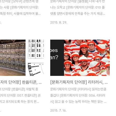
 단어장 [오타쿠] 콘텐츠에 생
문화기획자의 단어장 [플랫폼] 너와 내가 만
넣는 사람 [문화기획자의 단어장:
나는 오작교 [문화기획자의 단어장: 010 플
 특정 취미, 사물에 집착하여 몰
랫폼 양면시장에게 만족을 주는 가치 제공자
 특히 SF영화, 만화, 애니메이션
플랫폼은 원래 널직한 평원을 일컫는 말에서
.
2015. 8. 29.
르에 몰입하는 이들을 일컫는 일본
유래되었습니다. 이런 곳은 사람들이 모이거
라의 표현으로 바둑광(狂)과 같이
나 건물을 짓거나 교통수단의 정거장으로 활
이거나 오타쿠를 오덕, 오덕후, 덕
용될 가능성이 높은 특징을 가지고 있습니다.
으로 줄여 쓰기도 한다. 1990년
이런 어원에서 출발하여 플랫폼이라는 말은
히 만화와 애니메이션에 병적으
기술적으로는 다른 기술들이 구동되는 기반
 일본 이키하바라의 상점 곳곳에
이 되거나 비즈니스적으로는 서로다른 이해
들이 바로 오타쿠입니다. 그들이
관계를 가진 경제주체들을 한데 모아 부가 가
 부르는 존칭인 귀댁(お宅)이 돌
치를 만들 수 있는 공간을 일컫게 되었습니
히라가나로 오타쿠(おたく)가 되
다. 양면시장은 두 차원의 경제주체를 동시에
[문화기획자의 단어장] 판옵티콘, 자발적 종속
[문화기획자의 단어장] 리터러시, 읽히는만큼 즐겁다
 의미로 사용하게 된 것이라 전합
상대하는데 소비자와 공급자로부터 제공받는
 경우 말고도 세계 어느 곳에나
것과 제공하는 것이 상이할 경우를 일컫습니
 단어장 [판옵티콘] 자발적 종
문화기획자의 단어장 [리터러시] 읽히는만큼
에 몰입하는 사람들이 있어 왔으
다. 대상이 되는 그룹간의 교류에 의해 만들
자의 단어장: 007. 판옵티콘] 권
즐겁다 [문화기획자의 단어장: 006. 리터러
 ..
어지는 네트워크 효과는 직간접적으로 가..
지고 유지되도록 하는 장치 판옵
시] 읽고 쓸 수 있는 능력 우리는 책만 읽는 것
 감옥에서 수감자들을 효율적으
이 아니라 영화나 웹툰을 읽습니다. 또한 마
.
2015. 7. 16.
 있도록 제러미 벤담에 의해 고
음을 '읽는다'고도 표현합니다. 그런데 우리