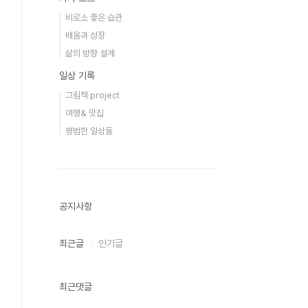
비로소 좋은 습관
배움과 성장
삶의 방향 설계
일상 기록
그림책 project
여행& 맛집
평범한 일상들
공지사항
최근글
인기글
최근댓글