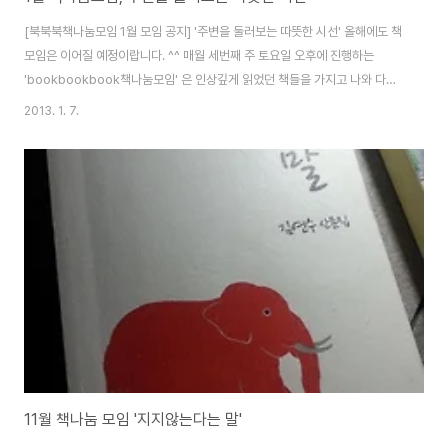
[북북북책나눔모임 1월 모임 공지] '주변을 둘러보는 따뜻한 시선' 올해에도 책
모임은 이어질 예정이랍니다. ^^ 매월 세번째 주 토요일 오후에 진행하는
'bookbookbook책나눔모임' 은 인상깊게 읽었던 책들을 가지고 나와 다른
이들과 나누고 좋은 책을 다시 만나게 되는 그런 자리랍니다. 이번 달 모임의 주
2013. 1. 7.
제는 '따뜻한 시선'으로 잡아봤습니다. 얼마 전 읽게 된 '시선'이라는 책에는 우
리가 앞으로 5-10년 후에 크게 붉어질 지도 모르는 피부가 조금 검은 한국인들
의 문제를 드러내고 있습니다. 청소년기를 지나 청년기에 접어든 저소득층 동
남아 혼혈아 뿐만 아니라 소외된 주변을 돌아보게 되는 것 같습니다. 책속의 그
싸늘한 시선이 '따뜻한 시선'이 되기를 바라며! :: 2013년 1월 19일 토요일 오
후 ..
11월 책나눔 모임 '지지않는다는 말'