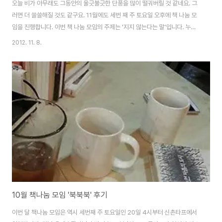
오늘 비가 아무래도 그동안의 울긋불긋한 단풍을 많이 떨궈버릴 것 같네요. 그
러면 더 쓸쓸해질 것도 같구요. 11월에도 세번 째 주 토요일 오후에 책 나눔 모
임을 진행합니다. 이번 책 나눔 모임의 주제는 '지지 않는다는 말'입니다. 누구
나 한가지씩은 꿈과 희망이 있고 또 그만큼의 고민거리를 가지고 있다고 봅니
2012. 11. 8.
다. 그런데 언제나 됐어, 끝이야, 아무래도 안돼 라는 말은 참 힘을 빼는 말 같아
요. 언제나 패배주의에 젖어있어서는 될 일도 그르칠 겁니다. 그렇다고 언제나
긍정적이어야 하고 또 항상 이기거나 잘 될거라고 생각하는 낙천주의가 또 좋
다는 건 아니에요. 덮어 놓고 낙관적이기만 한 것은 발전을 기대하기 힘드니깐
요. 감나무 아래서 입만 벌리고 있는 모양새가 아니겠어요? 문득 동생의 선물로
읽게 된 은 제 일..
10월 책나눔 모임 '북북북' 후기
이번 달 책나눔 모임은 역시 세번째 주 토요일인 20일 4시부터 신촌타프에서