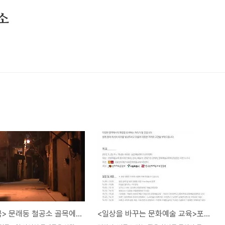
소
<몽상골목> 문래동 철공소 골목에 꽃을 피우다!
<일상을 바꾸는 문화예술 교육>포럼을 다녀왔습니다.