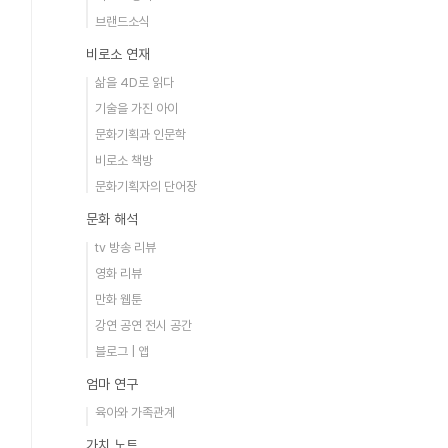
브랜드소식
비로소 연재
삶을 4D로 읽다
기술을 가진 아이
문화기획과 인문학
비로소 책방
문화기획자의 단어장
문화 해석
tv 방송 리뷰
영화 리뷰
만화 웹툰
강연 공연 전시 공간
블로그 | 앱
엄마 연구
육아와 가족관계
가치 노트