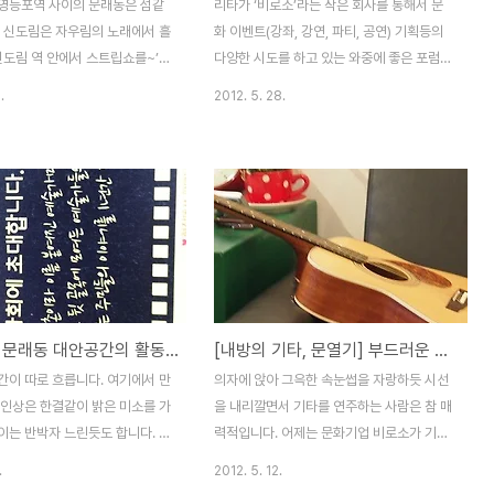
영등포역 사이의 문래동은 섬같
리타가 ‘비로소’라는 작은 회사를 통해서 문
. 신도림은 자우림의 노래에서 흘
화 이벤트(강좌, 강연, 파티, 공연) 기획등의
신도림 역 안에서 스트립쇼를~’하
다양한 시도를 하고 있는 와중에 좋은 포럼을
출퇴근 시간의 넘쳐나는 직장인들
만나게 되었습니다. 바로 서울문화예술교육
.
2012. 5. 28.
하게 하게 합니다. 또한 영등포
지원센터에서 연 이라는 포럼입니다. 일상에
 건너가는 길목이기도 하고, 철도
녹아들어간 문화라는 것에 관심을 가지고 언
 장거리 여행객들이 드나들기도
제든 편안하고 친근하게 문화를 만날 수 있었
 곳이죠. 그런데 신도림과 영등포
으면 좋겠다는 평소의 생각에 딱 들어맞는 제
은 왠지 ‘섬’같은 곳입니다. 그
목이 아닌가 합니다. 비록 아직은 처음 문을
스 섬쯤 되는 것 같은 그런 주
열고 아쉬운 부분들을 고쳐나가는 것도 벅차
른 이질감과 호젓함이 있습니다.
지만, 앞으로 나아갈 방향에 대한 고민과 지
철공소골목이 주는 거칠고 시끄럽
금 문화에술의 다양한 영역에서 어떤 활동들
 이미지의 울타리 안에 머리를 열
이 일어나고 있는지를 알아볼 수 있는 좋은
5월 최신, 문래동 대안공간의 활동들을 소개합니다.
[내방의 기타, 문열기] 부드러운 열정이 가득해!
혀야 알아볼 수 있는 다양한 예
기회가 아니었나 합니다. 연휴를 앞둔 금요일
 나부끼는 묘한 조화가 있거니와
(5월 25일) 낮 3시부터 진행된 포럼이었지
간이 따로 흐릅니다. 여기에서 만
의자에 앉아 그윽한 속눈썹을 자랑하듯 시선
동네 주민을 엮어보려는 대안공
만, 많은 사람들이 객석을 메우고 문화예술교
 인상은 한결같이 밝은 미소를 가
을 내리깔면서 기타를 연주하는 사람은 참 매
동식물같은 다양한 활..
육에 관한 다양한 생각과..
이는 반박자 느린듯도 합니다. 실
력적입니다. 어제는 문화기업 비로소가 기획
 않겠지만, 느껴지는 것이 그러하
한 ‘내방에 콕’ 강좌 중 ‘내방의 기타’수업이
.
2012. 5. 12.
는 일에도 허허 웃어 넘길 수 있
있는 날이었어요. 매주 수요일마다 8주간 통