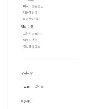
비로소 좋은 습관
배움과 성장
삶의 방향 설계
일상 기록
그림책 project
여행& 맛집
평범한 일상들
공지사항
최근글
인기글
최근댓글