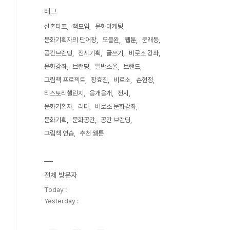
태그
신촌타프
책모임
문화마케팅
문화기획자의 단어장
오블완
웹툰
문래동
공간브랜딩
전시기획
글쓰기
비로소 강좌
문화강좌
브랜딩
얼반소울
브랜드
그림책 프로젝트
장효진
비로소
손현정
티스토리챌린지
응개응개
전시
문화기획자
리타
비로소 문화강좌
문화기획
문화공간
공간 브랜딩
그림책 연습
추천 웹툰
전체 방문자
Today :
Yesterday :