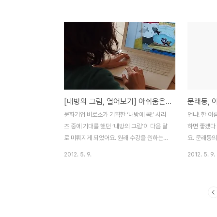
밴드, ALLY가 참여하였는데요. 그 음악들이
는 여유가 있
기존에 들어오던 음악들과는 이색적이어서
을 좋아하는 
리타의 좁기만 한 음악적 폭을 조금이나마 넓
척박하고 힘
힐 기회가 아니었나 합니다. 석양에 물든 문
과 여유와 
래동 앞서 공연한 두 팀의 거부할 수 없는 매
살아가기 쉬
력에 이미 공연을 찾은 것에 보람을 느끼고
아직 살날이
있었지만, 근처 다른 공간인 에서 그림전시회
도 봄이 지
를 진행하고 있기도 한 황보령밴드의 공연은
봅니다. 그
[내방의 그림, 열어보기] 아쉬움은 설렘이 될거야!
문래동, 
참 인상적이었습니다. 어쩌면 앞의 두 공연이
들이 들려오
있어서 황보령의 음악이 빛을 발하게 된 건
다가 이렇게
문화기업 비로소가 기획한 ‘내방에 콕!’ 시리
언니! 한 
아닐까도 싶습니다만(아프리카의 재즈음악
면 어떨까 합
즈 중에 기대를 했던 ‘내방의 그림’이 다음 달
하면 좋겠다
과 국악기를 이용한 실험적 음악이 주를 이
들이 있으면 
로 미뤄지게 되었어요. 원래 수강을 원하는
요. 문래동의
룬..
분들이 계셨지만, 급작스럽게 못 오시게 되었
포는 이곳 
2012. 5. 9.
2012. 5. 9.
다는 소식을 듣게 되어 본의 아니게 그림 선
라고 해요. 
생님과 단둘이 데이트를 하게 되었답니다. 그
이 이국적이기
래도 그림 선생님. 손현정 작가님
명도 좋고 
(http://blog.naver.com/jungyi251)과
아서 노곤하게
두런두런 이야기를 하고 밥을 먹고 길을 걸으
도 같아요. 