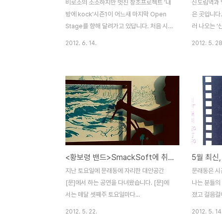
비로소의 소소하지만 멋진 창조프로젝트 ‘내
신도림역과 
방에 kock'시즌1이 어느새 마지막 Open
은 곳입니다
Stage를 향해 달려가고 있답니다. 처음 시작
러 나오는 ‘
할 때만 하더라도 함께 해보자고 조르던 저나
는 가사는 
2012. 6. 14.
2012. 5. 28
함께 해보겠다고 흥쾌히 허락해주신 선생님
의 수를 짐작
들이나 쭈뼛거리는 통나무 무리들이었죠. 그
는 여의도로
래서 문래동 대안공간 ’내방‘에서 시작할 때
편이 있어서
만 하더라도 강좌에 대한 걱정과 설렘으로 가
하는 활기찬
슴 콩닥거리곤 했었죠. 리뷰 리뷰 리뷰 물론
사이의 문래동
아직 잘 알려지지 않은 비로소와 내방 그리고
것도 갈라파고
선생님들에 대해 확신을 가지지 못하는 분들
변지역과 다
은 선뜻 강좌를 신청하시지 못하셨고, 그보다
그 이유는 
이런 강좌가 있음을 잘 알리기조차도 어려움
고 어수선한
<황보령 밴드>SmackSoft에 취하다!
이 많았다는 것을 인정한답니다. 하지만 한
고 마음을 젖
두명으로 시작한 강좌들이 이만큼 진행되고
술의 흔적이
지난 토요일에 문래동에 자리한 대안공간
문래동은 시
또 마무리를 앞두고 있다고 생각하니 비로소
그들과 문래
[문]에서 하는 공연을 다녀왔습니다. [문]에
나는 분들의
가 지향하는 바대로 ’젊은..
간들의 야생 
서는 매달 셋째주 토요일마다
졌고 걸음걸
ArtMeetSound라는 문화행사를 진행하고
제는 그렇지
2012. 5. 22.
2012. 5. 14
있어요. 이번에는 림지훈, 잠비나이, 황보령
니 다소 밑지