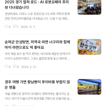
2025 경기 컬쳐 로드 : AI 로봇오페라 프리
뷰 다녀왔습니다
글 내용
안녕하세요. 비로소 소장 장효진입니다.어제 가족과 함께
연천 전곡선사박물관을 다녀왔습니다. 12월 11일 예정된
에서 ‘로봇 K-456에 대한 이야기’라는 주제로 강연을 맡게
0
1
2025. 11. 7.
된 저에게 이번 방문은 단순한 관람 이상의 의미가 있었습
니다. 경기컬처로드 프로젝트의 분위기를 미리 느껴보고
싶었고, 권병준 작가가 준비 중인 AI 로봇오페라 프리뷰를
순하군 안성탕면, 미역국 라면 너구리와 함께
직접 경험하며 다가올 강연의 방향을 가늠해보고 싶었습니
다. 기술과 예술, 그리고 시간의 경계에서전곡선사박물관
아이 라면으로도 딱 좋아요
글 내용
은 선사시대의 흔적 위에 미래 상상력을 덧입힌 듯한 공간
아직 매운 음식 잘 먹지 못하는 아이에게 매운맛 한계치가
이었습니다. 그곳에서 만나보게 된 AI 로봇오페라 프리뷰
너구리 순한맛이었다. 그것도 물한컵 함께 놓고 매우면 바
는 백남준 작가의 ‘기술과 예술, 그리고 인간’이라는 오래된
로 물 마셔가면서 먹어줘야 한다. 그런데 이번에 순하군 안
질문을 다시 꺼내 들게 했습니다. 공연장에는 사람의 생각
0
0
2024. 2. 21.
성탕면이 있어서 아이에게 끓여줘보았다. 순하군 안성탕면
과 기계의 움직임이 맞물리며 만들..
은 두번째 수무살 40주년 기념으로 나온 신제품이다. 닭육
수로 순하고 깔끔한 맛을 내세웠는데 많이 매운맛을 내세
경주 여행 가면 황남빵이 루이비똥 부럽지 않
운 라면 신제품과 차별화를 주기 위한 전략이다. 나처럼 아
이에게 끓여줄 수 있는 라면으로도 좋고 삼삼한 맛을 좋아
은 명품
글 내용
하는 어른들도 있기 때문에 반갑다. 나도 진라면, 너구리 모
겨울 여행으로 경주에 다녀왔다. 정확하게는 돌아가는 길
두 순한맛을 좋아한다. 순하군 안성탕면은 525kcal다. 나
이다. 아이가 미술시간에 첨성대를 건빵으로 만들어본 날
트륨 함량도 1730mg이라 아주 높은 편은 아니지만 국물
첨성대를 직접 보고싶다고 해서 데리고 가주마 하고 한 약
을 모두 먹는 건 좋지 않다. 아이도 물을 더 타서 더 싱겁게