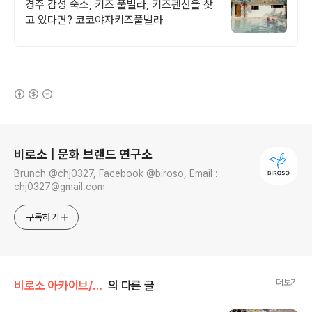
무료!
경주 감성 숙소, 키즈 풀빌라, 키즈펜션을 찾
고 있다면? 코코야자키즈풀빌라
(새창열림)
로그 정보
비로소 | 문화 브랜드 연구소
Brunch @chj0327, Facebook @biroso, Email :
chj0327@gmail.com
구독하기
더보기
비로소 아카이브/브랜드소식
의 다른 글