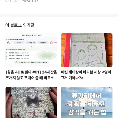
1
1
2024. 1. 19.
속을 지키고 돌아오는 길이다. 첨성대 대릉원 동궁과 월지
먹고 국물은 다 먹지 않도..
를 돌고 경주국립 박물관도 촘촘히 보고 콘도 물놀이장에
서 두시간 놀고 불국사를 돌아 십원빵에 새겨진 진짜 다보
탑을 보고 다라니경이 숨겨졌던 석가탑도 보고 인증샷을
찍어 본 숨가쁘지만 보람찬 학부모의 시간이 드디어 끝나
이 블로그 인기글
가는 중이다. 오늘 기사 중에 루이비통 카페에 한시 메뉴로
붕어빵이 9개에 3만원인데 시그니처 모양의 미니 빵이 종
이패키지에 담긴 것이 인스타그래머블해서 반응이 좋단다.
어제 경주빵의 근본이라고 생각하는 황남빵을 사두었는데
20개에 24000원이었다. 다른 경주빵보다 20프로..
[삶을 4D로 읽다 #01] 24시간을
어린 배태랑이 바라본 세상 <엄마
쪼개지 않고 포개어 쓸 때 비로소
그거 기억나?>
시작되는 행복지도