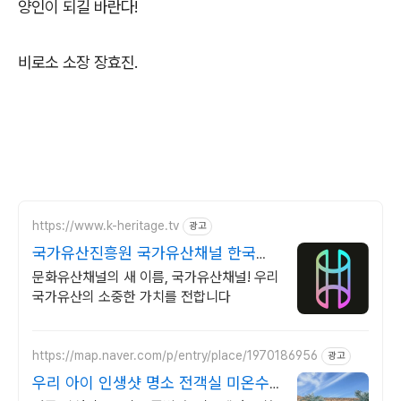
양인이 되길 바란다!
비로소 소장 장효진.
https://www.k-heritage.tv
광고
국가유산진흥원 국가유산채널 한국의
세계유산 영상
문화유산채널의 새 이름, 국가유산채널! 우리
국가유산의 소중한 가치를 전합니다
https://map.naver.com/p/entry/place/1970186956
광고
우리 아이 인생샷 명소 전객실 미온수