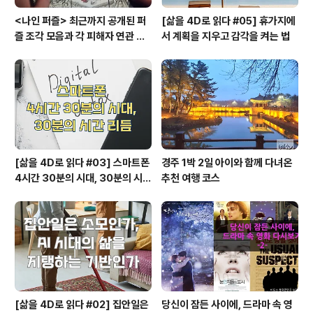
<나인 퍼즐> 최근까지 공개된 퍼
[삶을 4D로 읽다 #05] 휴가지에
즐 조각 모음과 각 피해자 연관 관
서 계획을 지우고 감각을 켜는 법
계와 퍼즐의 의미
[삶을 4D로 읽다 #03] 스마트폰
경주 1박 2일 아이와 함께 다녀온
4시간 30분의 시대, 30분의 시간
추천 여행 코스
리듬
[삶을 4D로 읽다 #02] 집안일은
당신이 잠든 사이에, 드라마 속 영