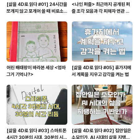
[삶을 4D로 읽다 #01] 24시간을
<나인 퍼즐> 최근까지 공개된 퍼
쪼개지 않고 포개어 쓸 때 비로소
즐 조각 모음과 각 피해자 연관 관
시작되는 행복지도
계와 퍼즐의 의미
어린 배태랑이 바라본 세상 <엄마
[삶을 4D로 읽다 #05] 휴가지에
그거 기억나?>
서 계획을 지우고 감각을 켜는 법
[삶을 4D로 읽다 #03] 스마트폰
[삶을 4D로 읽다 #02] 집안일은
4시간 30분의 시대, 30분의 시간
소모인가, AI 시대의 삶을 지탱하