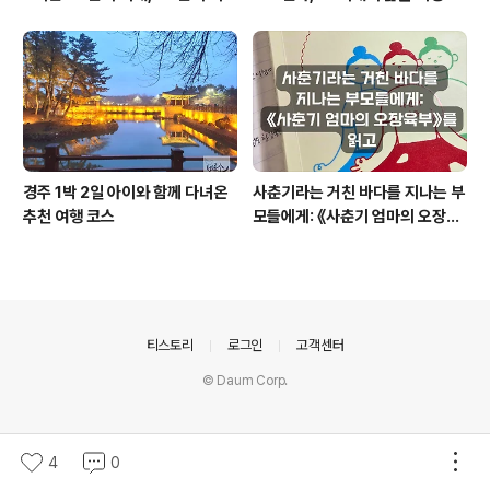
리듬
는 기반인가
경주 1박 2일 아이와 함께 다녀온
사춘기라는 거친 바다를 지나는 부
추천 여행 코스
모들에게: 《사춘기 엄마의 오장육
부》를 읽고
의안내
티스토리
로그인
고객센터
© Daum Corp.
4
0