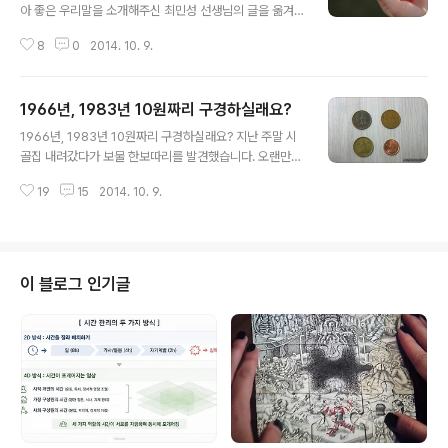
아 좋은 우리말을 소개해주신 최민성 선생님의 글을 옮겨
봅니다. 처음 들어보는 예쁜 말도 있고 종종 들어보았지만
8
0
2014. 10. 9.
그 뜻이 명확하게 알지 못하는 것들도 보이네요. 살손, 고
샅, 까치놀 등 생각해도 미소짓게 되는 단어들도 보입니다.
내가 좋아하는 우리말 한글날을 맞아 예쁜 것만 골라 널리
1966년, 1983년 10원짜리 구경하실래요?
알린다^^ 제일 좋아하는 말은 일을 정성껏 하는 손을 뜻하
글 내용
는 '살손'. 언제나 어디서나 살손을 가지고 살고 싶다.... 가
1966년, 1983년 10원짜리 구경하실래요? 지난 주말 시
리사니 [명사] 1 사물을 판단할 만한 지각(知覺). 2 사물을
골집 내려갔다가 보물 한보따리를 발견했습니다. 오랜만에
분간하여 판단할 수 있는 실마리 갈무리 [명사] 1 물건 따위
도배를 하게 되어서 짐을 정리해서 창고로 나르다가 여기
를 잘 정리하거나 간수함. 2 일을 처리하여 마무리함. 개밥
19
15
2014. 10. 9.
저기 숨어있던 돼지저금통, 그릇 등등에 모여있던 옛날 동
바라기 [명사] 해 진 뒤에 서쪽 하늘에 반짝이는 금성. 고샅
전을 만나게 된 것이죠. 아직은 쓸 수 있는 구 10원, 50원
[명..
짜리 뿐만 아니라 멀리 떨어진 지역의 버스 토큰도 학생용,
어른용이 사이좋게 들어있었습니다. 요새 물가가 많이 오
른 탓도 있겠고 모바일이나 신용카드로 결재하는 일이 많
이 블로그 인기글
아지다보니 동전을 가지고 다니는 일이 드뭅니다. 길가다
십원짜리가 떨어져 있으면 줍는 것을 귀찮아 하는 사람들
이 대부분입니다. 그래서 백원짜리와 덩치며 무게가 비슷
하고 오십원짜리보다는 무거운 십원짜리는 집안 구석에 모
셔두는 경우가 많이 있는데요. 이번 시골..