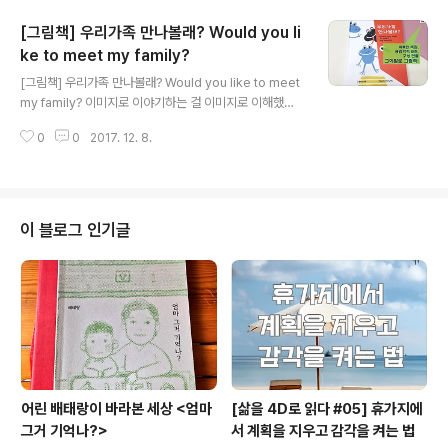
새로운 곳으로 떠나고 싶다는 생각이 들었다면, 그것은 일
[그림책] 우리가족 만나볼래? Would you li
상의 내가 슬럼프를 겪어 힘들어서가 아니라 새로운 곳에
서 새로운 시각을 얻어보고싶은 호기심이 더 큰 것일테다.
ke to meet my family?
글 내용
하지만, 가끔은, 요즘처럼 아이 돌보고 일하고 공부하면서
[그림책] 우리가족 만나볼래? Would you like to meet
일상이 버겁다 싶을 때는, 혼자 아무도 한국말을 하지 못하
my family? 이미지로 이야기하는 걸 이미지로 이해했는
는 곳 어디론가 떠나보고싶은 생각이 들 때가 있다. 그런데
데 이미지를 글로 풀어쓰는 건 작가의 이미지나 내 마음속
또 어디론가 떠나보는 것이 쉬운일인가, 뭔가 이루어 놓은
0
0
2017. 12. 8.
의 이미지 모두 제대로 표현하기 어렵다. 그래도 리뷰는 내
사람들에게나 일탈이자 자극이지 ..
주관적인 감상이 중요하므로 나름의 느낌을 간단히 남겨보
려고 한다. 먼저 는 가족을 이야기하고 있다. 다양한 가족을
하마, 학, 바다사자, 뱀, 펭귄 등 여러 동물들로 표현하고 있
다. 대가족, 핵가족, 한부모가족, 비혈연가족 등 요즘 우리
이 블로그 인기글
주변의 다양한 가족을 우화로 표현하고 있는 것이다. 우화
의 '우'는 부치다, 기탁하다라는 뜻이고 '화'는 이야기라는
뜻이다. 말하고자 하는 바를 다른 대상에 부쳐 교훈이 되는
이야기를 한다는 의미다. 또 는 우크라이나에서 자라고 ..
어린 배태랑이 바라본 세상 <엄마
[삶을 4D로 읽다 #05] 휴가지에
그거 기억나?>
서 계획을 지우고 감각을 켜는 법