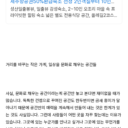
제주항공권50%환급숙소 선정 2인객실부터 10인객
실 구성
성산일출봉뷰, 일출뷰 감성숙소, 2~10인 오조리 마을 속 프
라이빗한 힐링 숙소 넓은 별도 전용식당 공간, 올레길2코스
바로 옆, 트레킹후 힐링에 좋은 숙소
거리를 바꾸는 작은 가게, 일상을 문화로 채우는 공간들
사실, 문화로 채우는 공간이라는게 공간만 놓고 본다면
재미없을 때가
많습니다. 독특한 컨셉으로 꾸며진 공간도 한두번이면 금새 흥미가 달
아나기 때문에 공간만의 매력을 계속해서 만들어 내는 것은 한계가 있
는 것도 사실입니다. 그런데 사람들이 어떤 곳을
자꾸 찾는데는 이유가
있습니다. 그곳에 있는 누군가를 만나고 싶거나 그곳에 있는 무언가를