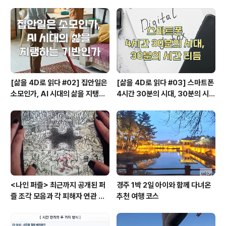
[삶을 4D로 읽다 #02] 집안일은
[삶을 4D로 읽다 #03] 스마트폰
소모인가, AI 시대의 삶을 지탱하
4시간 30분의 시대, 30분의 시간
는 기반인가
리듬
<나인 퍼즐> 최근까지 공개된 퍼
경주 1박 2일 아이와 함께 다녀온
즐 조각 모음과 각 피해자 연관 관
추천 여행 코스
계와 퍼즐의 의미