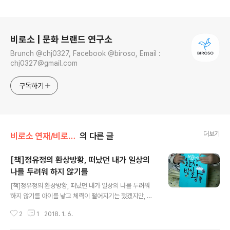
로그 정보
비로소 | 문화 브랜드 연구소
Brunch @chj0327, Facebook @biroso, Email :
chj0327@gmail.com
구독하기
더보기
비로소 연재/비로소 책방
의 다른 글
[책]정유정의 환상방황, 떠났던 내가 일상의
나를 두려워 하지 않기를
글 내용
[책]정유정의 환상방황, 떠났던 내가 일상의 나를 두려워
하지 않기를 아이를 낳고 체력이 떨어지기는 했겠지만, 기
본 체력 좋다는 믿음이 있어서 운동이나 등산을 싫어하는
2
1
2018. 1. 6.
편은 아니다. 그렇다고 해서 마음의 상념을 떠나보내기 위
한 순례, 올래길을 걷고자 일부러 떠난적은 없다. 만약 내가