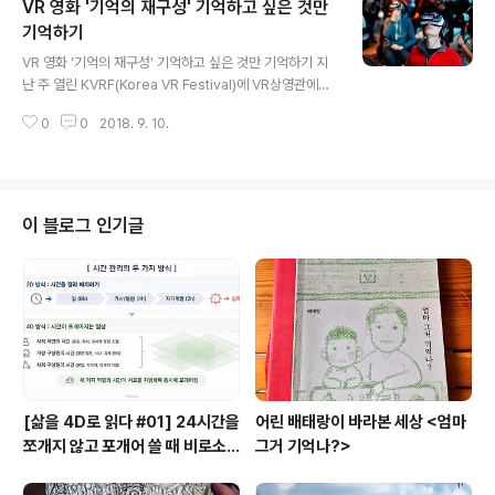
VR 영화 '기억의 재구성' 기억하고 싶은 것만
바로 박신혜와 전종서가 열연한 영화 '콜'이다. 이 영화가
좀 더 섬뜩한 이유는 다른 영화들처럼 시공간의 이동이 자
기억하기
글 내용
유로운 것이 아니라는 점이다. 정확히 말하자면 주인공은
VR 영화 '기억의 재구성' 기억하고 싶은 것만 기억하기 지
시간을 넘어갈 수는 없고 예전 선교사들의 집이라는 대저
난 주 열린 KVRF(Korea VR Festival)에 VR상영관에는
택에 연결된 무선 전화기를 통해 음성으로면 과거와 연결
여러 VR영화 및 다큐멘터리가 선보였습니다. 그 중 저는
된다. 드라마 '시그널'처럼 현재와 과거의 누군가와의 교신
0
0
2018. 9. 10.
(김영갑 감독, 2017, 15Min)을 경험하였습니다. VR 영화
을 통해 이야기를 진해시켜 나가는 구조..
가 가지는 특성은 가상현실 미디어의 특성을 적절하게 활
용하는 영리한 영화 문법의 실험이라는 게 지금의 현실입
니다. 다양한 제작업체들은 실사를 기반으로 하든, 모두 그
래픽으로 처리하는 방식이든 자유로운 시선의 이동이 가능
이 블로그 인기글
한 공간안에 이야기를 적절하게 배치해 낼 수 있을까라는
고민이 한가득입니다. 또한 이러한 고민을 통해 찾은 몇가
지 시도가 눈에 띕니다. 일단 기억이라는 것은 머리 혹은 가
슴 혹은 추억이라는 것과 섞여 몽롱한 환상의 세계와 현실
의 그 중간쯤 ..
[삶을 4D로 읽다 #01] 24시간을
어린 배태랑이 바라본 세상 <엄마
쪼개지 않고 포개어 쓸 때 비로소
그거 기억나?>
시작되는 행복지도