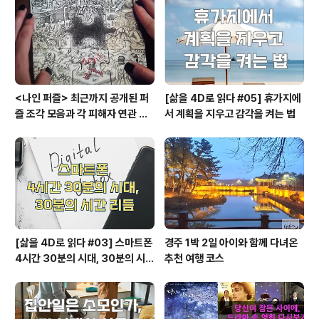
<나인 퍼즐> 최근까지 공개된 퍼
[삶을 4D로 읽다 #05] 휴가지에
즐 조각 모음과 각 피해자 연관 관
서 계획을 지우고 감각을 켜는 법
계와 퍼즐의 의미
[삶을 4D로 읽다 #03] 스마트폰
경주 1박 2일 아이와 함께 다녀온
4시간 30분의 시대, 30분의 시간
추천 여행 코스
리듬