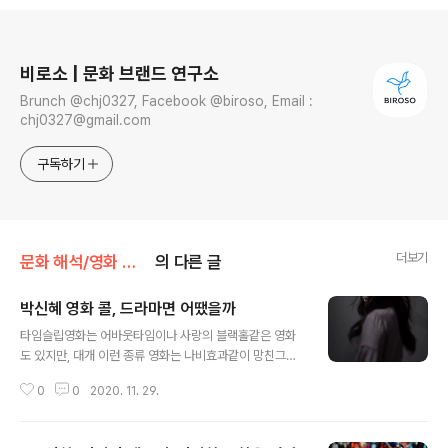
로그 정보
비로소 | 문화 브랜드 연구소
Brunch @chj0327, Facebook @biroso, Email :
chj0327@gmail.com
구독하기
더보기
문화 해석/영화 리뷰
의 다른 글
박신혜 영화 콜, 드라마면 어땠을까
글 내용
타임슬립영화는 어바웃타임이나 사랑의 블랙홀같은 영화
도 있지만, 대개 이런 종류 영화는 나비효과같이 망친그림
에 물감을 덧대는 식의 답답한 전개가 대부분이다. 다시 되
0
0
2020. 11. 29.
돌릴 수 있다면 꼭 바꾸고 싶은 일들이 있고 그것을 해볼 수
있는 기회가 찾아온다면 어떻게 할 것인가에 대한 물음에
다시한번 답할 수 있는 영화가 나왔다. (약간의 스포 주의)