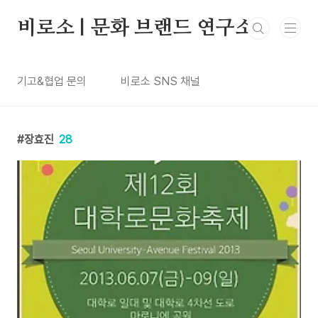
본문 바로가기
비로소 | 문화 브랜드 연구소
기고&협업 문의
비로소 SNS 채널
장효진
28