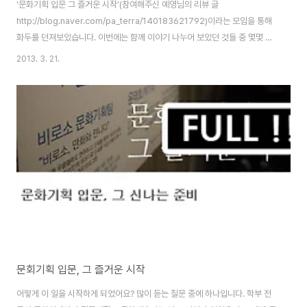
'문화기획 입문 그 즐거운 시작'(참여해주신 예영님의 리뷰 글
http://blog.naver.com/pa_terra/140183621792)이라는 모임을 통해
화두를 던져보았습니다. 이번에는 함께 이야기 나누어 보았던 것들 중 몇몇 가
지를 세 부분으로 나누어 조금 더 깊이있게 다뤄보려고 합니다. 여기에 참여자
2013. 3. 21.
들이 직접 자기가 생각하는 기획에 대한 부분을 이야기하고 그 부분을 함께 발
전시켜보는 시간도 가져보려고 해요. : 4/1 (월) 저녁 7시-9시 : 신촌타프 [마
포구 노고산동 33-12번지 지하1층, 신촌역 5번 출구로 나오셔서 신촌동물병
원 골목으로 150미터가량 언덕 끝부분까지 올라오시면 왼편에 total art
festival이라고 적힌 하얀 간판!] : 2만원, 위즈돔을 통해 신청 [http:..
문회기획 입문, 그 즐거운 시작
어떻게 이 일을 시작하게 되었어요? 많이 듣는 질문 중에 하나입니다. 학부 전